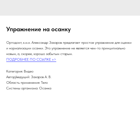
Упражнение на осанку
Ортодонт, к.м.н. Александр Захаров предлагает простое упражнение для оценки
и нормализации осанки. Это упражнение не является чем-то принципиально
новым, а, скорее, хорошо забытым старым.
ПОДРОБНЕЕ ПО ССЫЛКЕ >>>
Категория: Видео
Автор/ведущий: Захаров А. В.
Область применения: Тело
Системы организма: Осанка